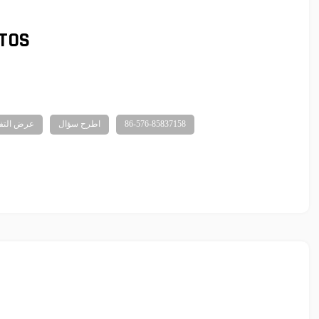
TTOS
86-576-85837158
اطرح سؤال
عرض التف