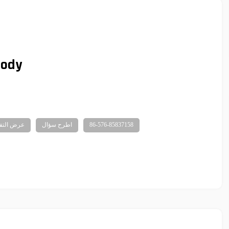
lody
86-576-85837158
اطرح سؤال
عرض التف