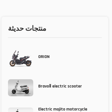
منتجات حديثة
ORION
BravoⅡ electric scooter
Electric mojito motorcycle