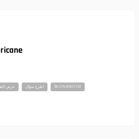
ricane
86-576-85837158
اطرح سؤال
عرض التف