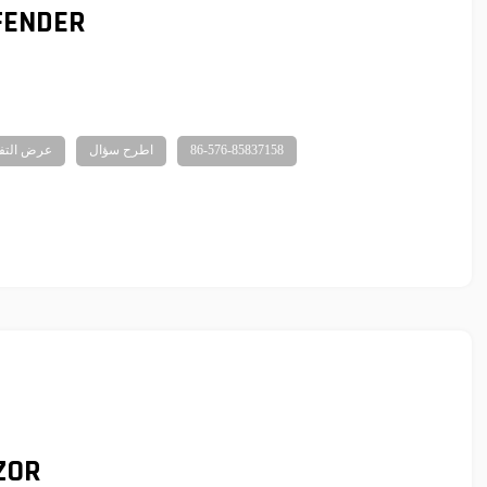
FENDER
86-576-85837158
اطرح سؤال
عرض التف
ZOR