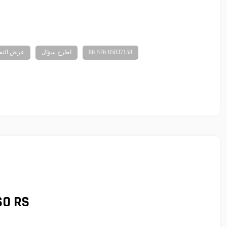
86-576-85837158
اطرح سؤال
عرض التف
SO RS