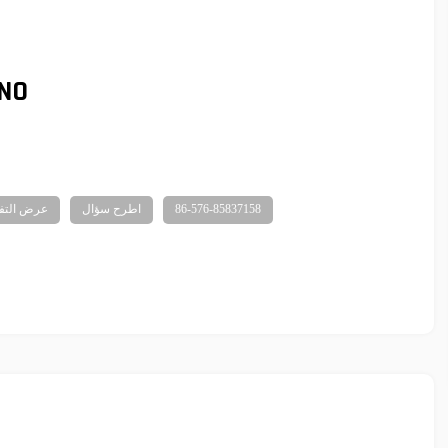
NO
86-576-85837158
اطرح سؤال
عرض التف