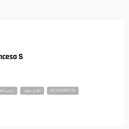
ncesa S
86-576-85837158
اطرح سؤال
عرض التف